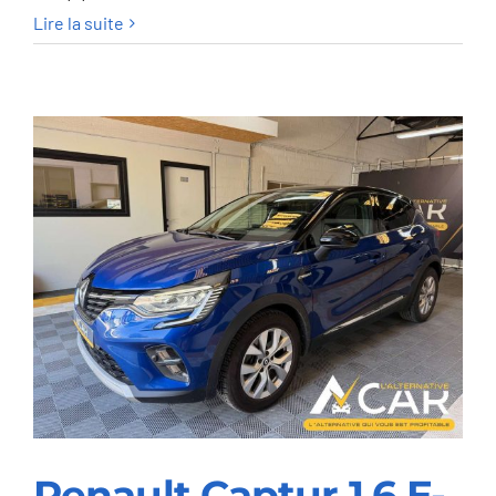
Renault
Lire la suite
Clio
Clio
Hybrid
1.6i
E-
TECH
Esprit
Alpine
–
GARANTIE
RENAULT
05/2029
Renault Captur 1.6 E-