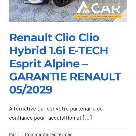
Line
–
GARANTIE
12M
Renault Clio Clio
Hybrid 1.6i E-TECH
Renault Clio Clio
Hybrid 1.6i E-TECH
Esprit Alpine –
Esprit Alpine –
GARANTIE RENAULT
GARANTIE RENAULT
05/2029
05/2029
Alternative Car est votre partenaire de
confiance pour l’acquisition et [...]
sur
Par
|
|
Commentaires fermés