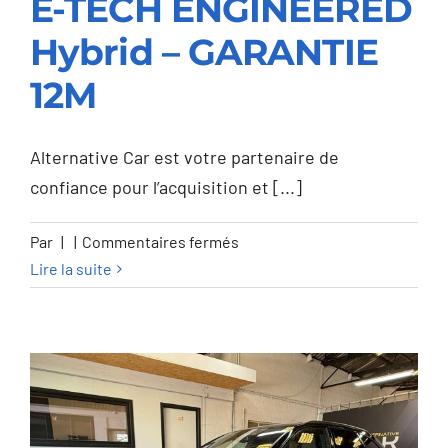
E-TECH ENGINEERED
Renault Arkana 1.6i E-
Hybrid – GARANTIE
TECH ENGINEERED
12M
Hybrid – GARANTIE
12M
Alternative Car est votre partenaire de
confiance pour l’acquisition et [...]
sur
Par
|
|
Commentaires fermés
Renault
Lire la suite
Arkana
1.6i
E-
TECH
ENGINEERED
Hybrid