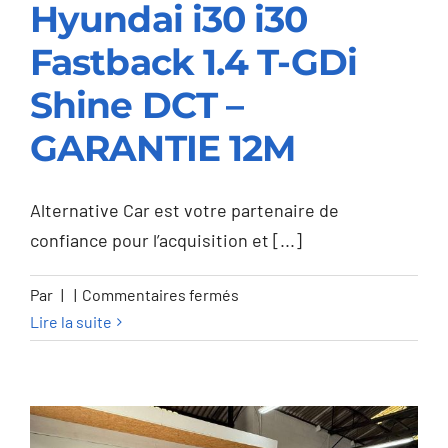
Hyundai i30 i30
Fastback 1.4 T-GDi
Hyundai i30 i30
Shine DCT –
Fastback 1.4 T-GDi
GARANTIE 12M
Shine DCT –
GARANTIE 12M
Alternative Car est votre partenaire de
confiance pour l’acquisition et [...]
sur
Par
|
|
Commentaires fermés
Hyundai
Lire la suite
i30
i30
Fastback
1.4