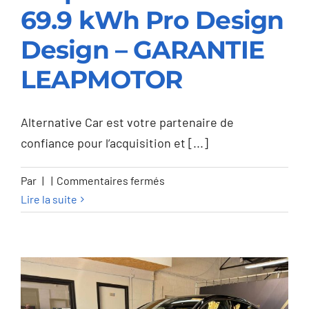
69.9 kWh Pro Design
Leapmotor C10 C10
Design – GARANTIE
69.9 kWh Pro Design
LEAPMOTOR
Design – GARANTIE
LEAPMOTOR
Alternative Car est votre partenaire de
confiance pour l’acquisition et [...]
sur
Par
|
|
Commentaires fermés
Leapmotor
Lire la suite
C10
C10
69.9
kWh
Pro