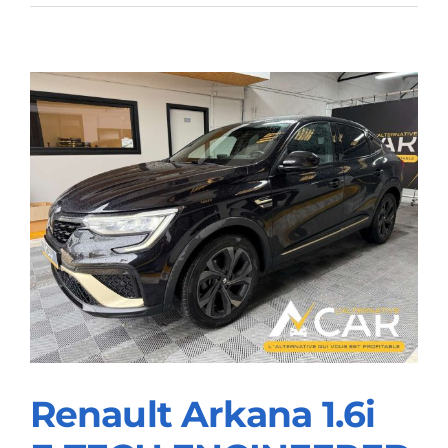
XC60
XC60
2.0
B4
MHEV
Plus
Dark
–
GARANTIE
VOLVO
10/2027
Renault Arkana 1.6i