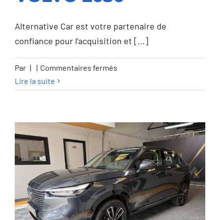
VOLVO 2030
Alternative Car est votre partenaire de
confiance pour l’acquisition et [...]
sur
Par
|
|
Commentaires fermés
Volvo
Lire la suite
C40
C40
82
kWh
Recharge
Twin
Launch
Edition
pure
lectric