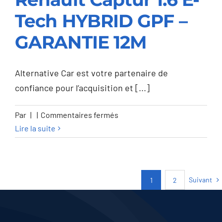
Tech HYBRID GPF –
Renault Captur 1.6 E-
GARANTIE 12M
Tech HYBRID GPF –
GARANTIE 12M
Alternative Car est votre partenaire de
confiance pour l’acquisition et [...]
sur
Par
|
|
Commentaires fermés
Renault
Lire la suite
Captur
1.6
E-
Suivant
1
2
Tech
HYBRID
GPF
–