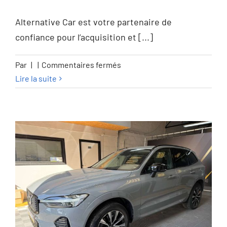
GARANTIE 12M
Alternative Car est votre partenaire de
confiance pour l’acquisition et [...]
sur
Par
|
|
Commentaires fermés
Citroen
Lire la suite
C5
X
C5
X
1.6
Turbo
PHEV
Shine
Pack
(165