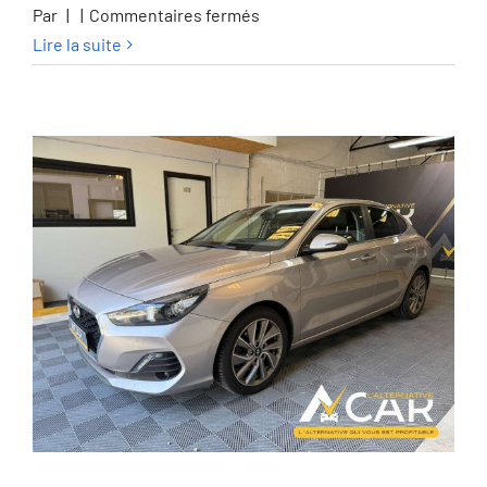
sur
Par
|
|
Commentaires fermés
Honda
Lire la suite
HR-
V
HR-
V
e:HEV
1.5i
Advance
eCVT
Advance
–
GARANTIE
HONDA
2028