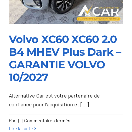
kW)
–
GARANTIE
12M
Volvo XC60 XC60 2.0
B4 MHEV Plus Dark –
Volvo XC60 XC60 2.0
GARANTIE VOLVO
B4 MHEV Plus Dark –
10/2027
GARANTIE VOLVO
10/2027
Alternative Car est votre partenaire de
confiance pour l’acquisition et [...]
sur
Par
|
|
Commentaires fermés
Volvo
Lire la suite