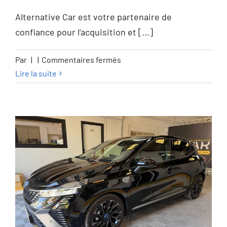
Alternative Car est votre partenaire de
confiance pour l’acquisition et [...]
sur
Par
|
|
Commentaires fermés
Audi
Lire la suite
A4
A4
Avant
35
TDi
Business
Edition
Competition
S
tronic
S-