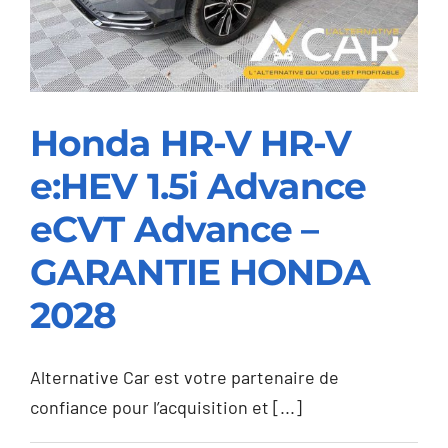
–
GARANTIE
VOLVO
2030
Honda HR-V HR-V
e:HEV 1.5i Advance
Honda HR-V HR-V
e:HEV 1.5i Advance
eCVT Advance –
eCVT Advance –
GARANTIE HONDA
GARANTIE HONDA
2028
2028
Alternative Car est votre partenaire de
confiance pour l’acquisition et [...]