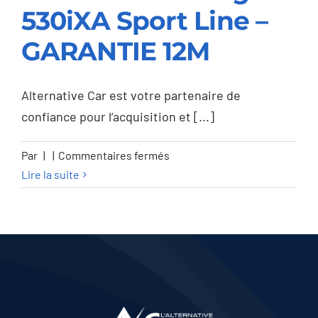
530iXA Sport Line –
BMW 530 Touring
GARANTIE 12M
530iXA Sport Line –
GARANTIE 12M
Alternative Car est votre partenaire de
confiance pour l’acquisition et [...]
sur
Par
|
|
Commentaires fermés
BMW
Lire la suite
530
Touring
530iXA
Sport
Line
–
GARANTIE