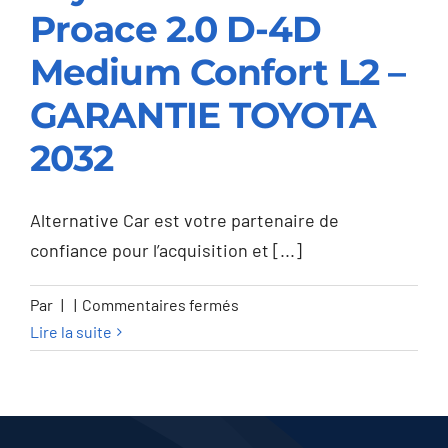
Proace 2.0 D-4D
Toyota Proace Proace
2.0 D-4D Medium
Medium Confort L2 –
Confort L2 –
GARANTIE TOYOTA
GARANTIE TOYOTA
2032
2032
Alternative Car est votre partenaire de
confiance pour l’acquisition et [...]
sur
Par
|
|
Commentaires fermés
Toyota
Lire la suite
Proace
Proace
2.0
D-