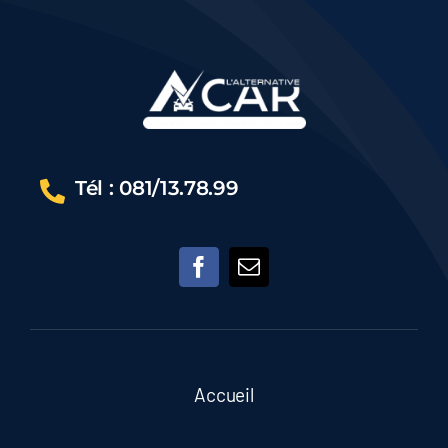
4D
Medium
Confort
L2
–
GARANTIE
TOYOTA
Tél : 081/13.78.99
2032
Accueil