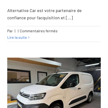
Alternative Car est votre partenaire de
confiance pour l’acquisition et [...]
sur
Par
|
|
Commentaires fermés
Toyota
Lire la suite
Proace
Proace
2.0
D-
4D
Medium
Confort
L2
–
GARANTIE