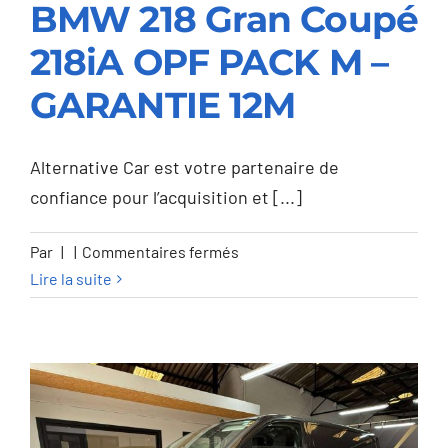
BMW 218 Gran Coupé
218iA OPF PACK M –
BMW 218 Gran Coupé
GARANTIE 12M
218iA OPF PACK M –
GARANTIE 12M
Alternative Car est votre partenaire de
confiance pour l’acquisition et [...]
sur
Par
|
|
Commentaires fermés
BMW
Lire la suite
218
Gran
Coupé
218iA
OPF
PACK