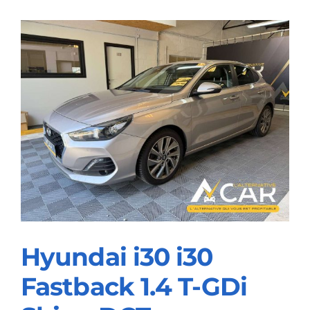
BlueHDi
–
GARANTIE
12M
Hyundai i30 i30
Fastback 1.4 T-GDi
Hyundai i30 i30