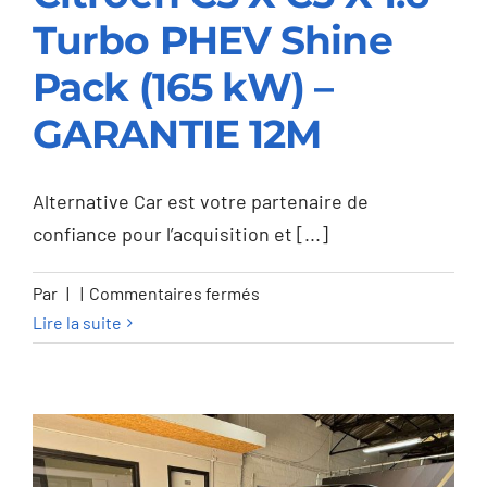
Turbo PHEV Shine
Citroen C5 X C5 X 1.6
Pack (165 kW) –
Turbo PHEV Shine
GARANTIE 12M
Pack (165 kW) –
GARANTIE 12M
Alternative Car est votre partenaire de
confiance pour l’acquisition et [...]
sur
Par
|
|
Commentaires fermés
Citroen
Lire la suite
C5
X
C5
X
1.6