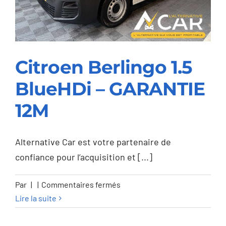
TOYOTA
2032
Citroen Berlingo 1.5
BlueHDi – GARANTIE
Citroen Berlingo 1.5
12M
BlueHDi – GARANTIE
12M
Alternative Car est votre partenaire de
confiance pour l’acquisition et [...]
sur
Par
|
|
Commentaires fermés
Citroen
Lire la suite
Berlingo
1.5