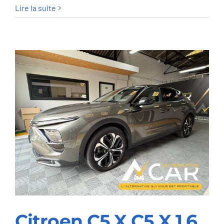
BMW
Lire la suite
530
Touring
530iXA
Sport
Line
–
GARANTIE
12M
Citroen C5 X C5 X 1.6