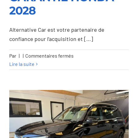
GARANTIE HONDA
2028
2028
Alternative Car est votre partenaire de
confiance pour l’acquisition et [...]
sur
Par
|
|
Commentaires fermés
Honda
Lire la suite
HR-
V
HR-
V
e:HEV
1.5i
Advance
eCVT