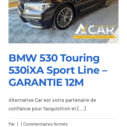
–
GARANTIE
12M
BMW 530 Touring
530iXA Sport Line –
BMW 530 Touring
GARANTIE 12M
530iXA Sport Line –
GARANTIE 12M
Alternative Car est votre partenaire de
confiance pour l’acquisition et [...]
sur
Par
|
|
Commentaires fermés