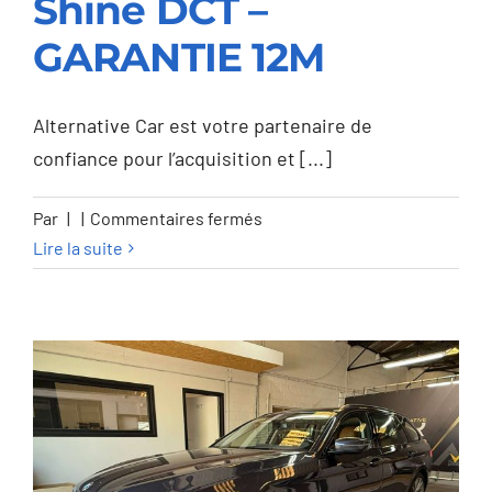
Shine DCT –
Fastback 1.4 T-GDi
GARANTIE 12M
Shine DCT –
GARANTIE 12M
Alternative Car est votre partenaire de
confiance pour l’acquisition et [...]
sur
Par
|
|
Commentaires fermés
Hyundai
Lire la suite
i30
i30
Fastback
1.4
T-
GDi
Shine
DCT