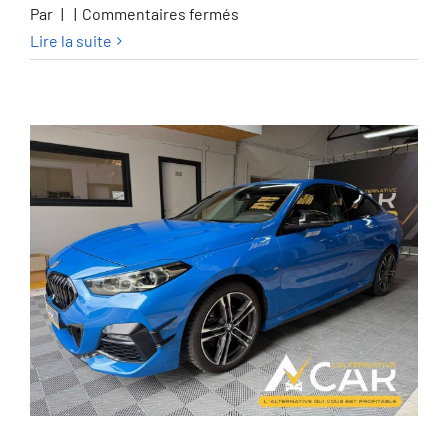
sur
Par
|
|
Commentaires fermés
Mercedes-
Lire la suite
Benz
GLB
200
GLB
200
d
Business
Line
–
GARANTIE
12M