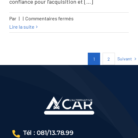
confiance pour l’acquisition et [...]
sur
Par
|
|
Commentaires fermés
Mercedes-
Lire la suite
Benz
A
180
Suivant
1
2
A
180
Business
Line
–
GARANTIE
12M
Tél : 081/13.78.99