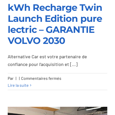
kWh Recharge Twin
Volvo C40 C40 82
kWh Recharge Twin
Launch Edition pure
Launch Edition pure
lectric – GARANTIE
lectric – GARANTIE
VOLVO 2030
VOLVO 2030
Alternative Car est votre partenaire de
confiance pour l’acquisition et [...]
sur
Par
|
|
Commentaires fermés
Volvo
Lire la suite
C40
C40
82
kWh