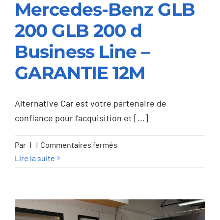
Mercedes-Benz GLB
200 GLB 200 d
Mercedes-Benz GLB
Business Line –
200 GLB 200 d
GARANTIE 12M
Business Line –
GARANTIE 12M
Alternative Car est votre partenaire de
confiance pour l’acquisition et [...]
sur
Par
|
|
Commentaires fermés
Mercedes-
Lire la suite
Benz
GLB
200
GLB