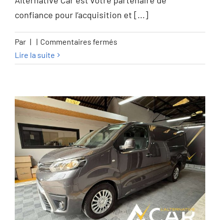
GARANTIE 12M
Alternative Car est votre partenaire de
confiance pour l’acquisition et [...]
sur
Par
|
|
Commentaires fermés
BMW
Lire la suite
218
Gran
Coupé
218iA
OPF
PACK
M
–
GARANTIE
12M