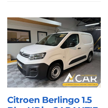
Proace
Proace
2.0
D-
4D
Medium
Confort
L2
–
GARANTIE
TOYOTA
2032
Citroen Berlingo 1.5