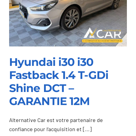
Hyundai i30 i30
Fastback 1.4 T-GDi
Hyundai i30 i30
Shine DCT –
Fastback 1.4 T-GDi
GARANTIE 12M
Shine DCT –
GARANTIE 12M
Alternative Car est votre partenaire de
confiance pour l’acquisition et [...]