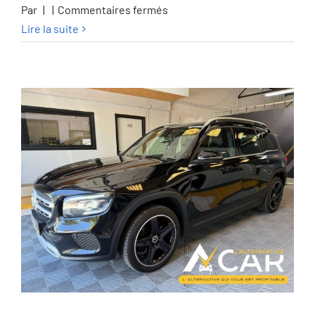
sur
Par
|
|
Commentaires fermés
Honda
Lire la suite
HR-
V
HR-
V
e:HEV
1.5i
Advance
eCVT
Advance
–
GARANTIE
HONDA
2028