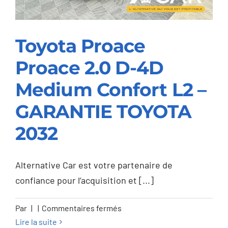
Toyota Proace
Proace 2.0 D-4D
Toyota Proace Proace
2.0 D-4D Medium
Medium Confort L2 –
Confort L2 –
GARANTIE TOYOTA
GARANTIE TOYOTA
2032
2032
Alternative Car est votre partenaire de
confiance pour l’acquisition et [...]
sur
Par
|
|
Commentaires fermés
Toyota
Lire la suite