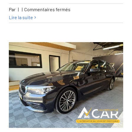
sur
Par
|
|
Commentaires fermés
Hyundai
Lire la suite
i30
i30
Fastback
1.4
T-
GDi
Shine
DCT
–
GARANTIE
12M