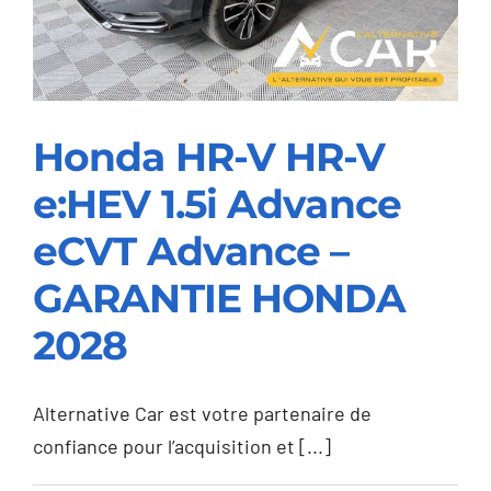
–
GARANTIE
VOLVO
2030
Honda HR-V HR-V
e:HEV 1.5i Advance
Honda HR-V HR-V
e:HEV 1.5i Advance
eCVT Advance –
eCVT Advance –
GARANTIE HONDA
GARANTIE HONDA
2028
2028
Alternative Car est votre partenaire de
confiance pour l’acquisition et [...]