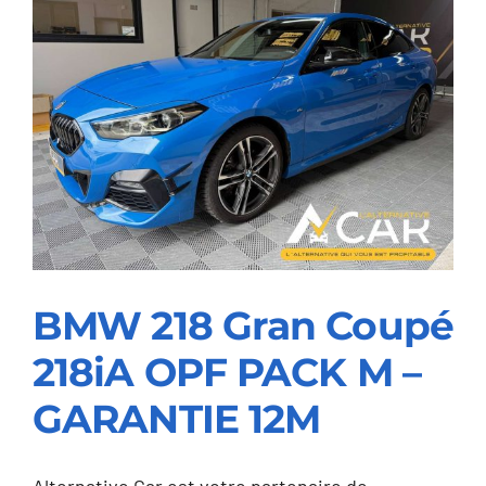
200
d
Business
Line
–
GARANTIE
12M
BMW 218 Gran Coupé
218iA OPF PACK M –
BMW 218 Gran Coupé
GARANTIE 12M
218iA OPF PACK M –