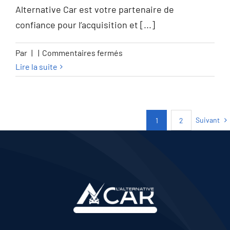
Alternative Car est votre partenaire de
confiance pour l’acquisition et [...]
sur
Par
|
|
Commentaires fermés
Citroen
Lire la suite
C5
X
C5
Suivant
1
2
X
1.6
Turbo
PHEV
Shine
Pack
(165
kW)