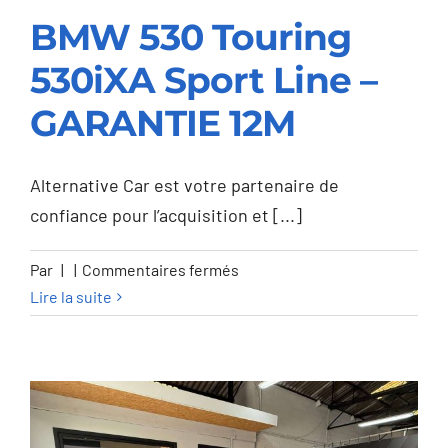
BMW 530 Touring
530iXA Sport Line –
BMW 530 Touring
GARANTIE 12M
530iXA Sport Line –
GARANTIE 12M
Alternative Car est votre partenaire de
confiance pour l’acquisition et [...]
sur
Par
|
|
Commentaires fermés
BMW
Lire la suite
530
Touring
530iXA
Sport
Line