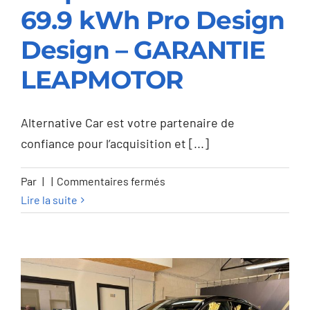
69.9 kWh Pro Design
Leapmotor C10 C10
Design – GARANTIE
69.9 kWh Pro Design
LEAPMOTOR
Design – GARANTIE
LEAPMOTOR
Alternative Car est votre partenaire de
confiance pour l’acquisition et [...]
sur
Par
|
|
Commentaires fermés
Leapmotor
Lire la suite
C10
C10
69.9
kWh
Pro