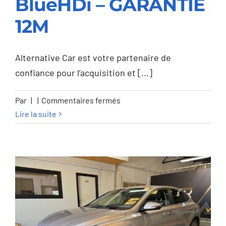
BlueHDi – GARANTIE
Citroen Berlingo 1.5
12M
BlueHDi – GARANTIE
12M
Alternative Car est votre partenaire de
confiance pour l’acquisition et [...]
sur
Par
|
|
Commentaires fermés
Citroen
Lire la suite
Berlingo
1.5
BlueHDi
–
GARANTIE
12M