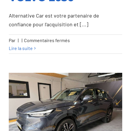
VOLVO 2030
Alternative Car est votre partenaire de
confiance pour l’acquisition et [...]
sur
Par
|
|
Commentaires fermés
Volvo
Lire la suite
C40
C40
82
kWh
Recharge
Twin
Launch
Edition
pure
lectric