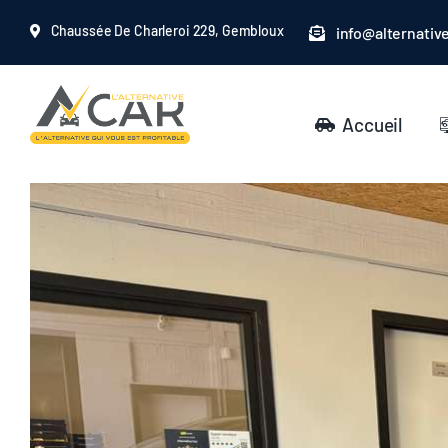
Passer
Chaussée De Charleroi 229, Gembloux
info@alternativ
au
contenu
Accueil