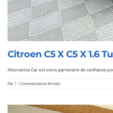
Citroen C5 X C5 X 1.6 
Alternative Car est votre partenaire de confiance pour 
sur
Par
|
|
Commentaires fermés
Citroen
C5
X
C5