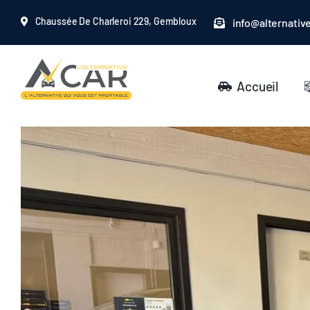
Passer
Chaussée De Charleroi 229, Gembloux
info@alternativ
au
contenu
Accueil