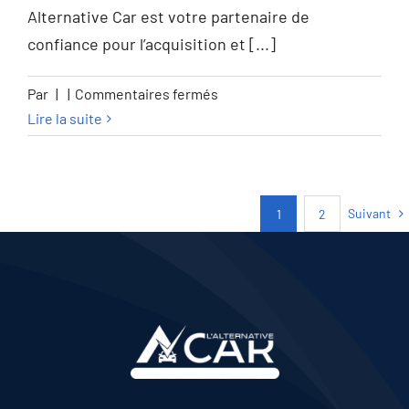
GARANTIE 12M
Alternative Car est votre partenaire de
confiance pour l’acquisition et [...]
sur
Par
|
|
Commentaires fermés
BMW
Lire la suite
530
Touring
530iXA
Suivant
1
2
Sport
Line
–
GARANTIE
12M