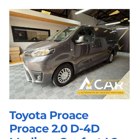
Coupé
218iA
OPF
PACK
M
–
GARANTIE
12M
Toyota Proace
Proace 2.0 D-4D
Toyota Proace Proace