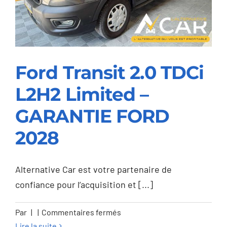
–
GARANTIE
VOLVO
2030
Ford Transit 2.0 TDCi
L2H2 Limited –
Ford Transit 2.0 TDCi
GARANTIE FORD
L2H2 Limited –
2028
GARANTIE FORD
2028
Alternative Car est votre partenaire de
confiance pour l’acquisition et [...]
sur
Par
|
|
Commentaires fermés
Ford
Lire la suite