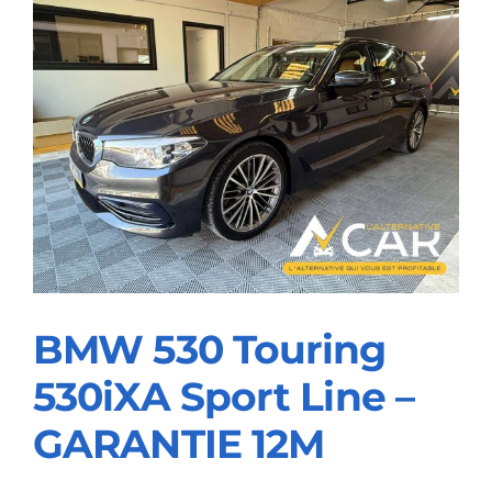
T-
GDi
Shine
DCT
–
GARANTIE
12M
BMW 530 Touring
530iXA Sport Line –
BMW 530 Touring
GARANTIE 12M
530iXA Sport Line –