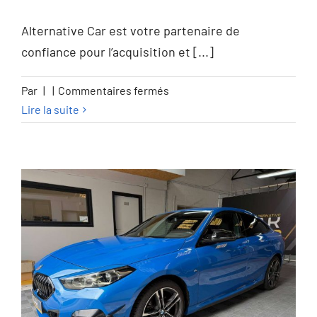
GARANTIE 12M
Alternative Car est votre partenaire de
confiance pour l’acquisition et [...]
sur
Par
|
|
Commentaires fermés
Mercedes-
Lire la suite
Benz
GLB
200
GLB
200
d
Business
Line
–
GARANTIE