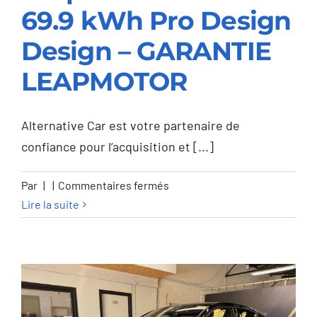
69.9 kWh Pro Design
Leapmotor C10 C10
Design – GARANTIE
69.9 kWh Pro Design
LEAPMOTOR
Design – GARANTIE
LEAPMOTOR
Alternative Car est votre partenaire de
confiance pour l’acquisition et [...]
sur
Par
|
|
Commentaires fermés
Leapmotor
Lire la suite
C10
C10
69.9
kWh
Pro