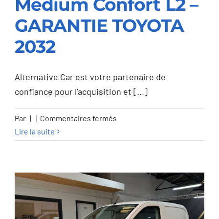
2.0 D-4D Medium
Medium Confort L2 –
Confort L2 –
GARANTIE TOYOTA
GARANTIE TOYOTA
2032
2032
Alternative Car est votre partenaire de
confiance pour l’acquisition et [...]
sur
Par
|
|
Commentaires fermés
Toyota
Lire la suite
Proace
Proace
2.0
D-
4D
Medium