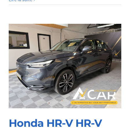
Transit
2.0
TDCi
L2H2
Limited
–
GARANTIE
FORD
2028
Honda HR-V HR-V