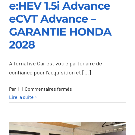
e:HEV 1.5i Advance
Honda HR-V HR-V
e:HEV 1.5i Advance
eCVT Advance –
eCVT Advance –
GARANTIE HONDA
GARANTIE HONDA
2028
2028
Alternative Car est votre partenaire de
confiance pour l’acquisition et [...]
sur
Par
|
|
Commentaires fermés
Honda
Lire la suite
HR-
V
HR-
V