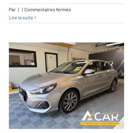
sur
Par
|
|
Commentaires fermés
Citroen
Lire la suite
Berlingo
1.5
BlueHDi
–
GARANTIE
12M