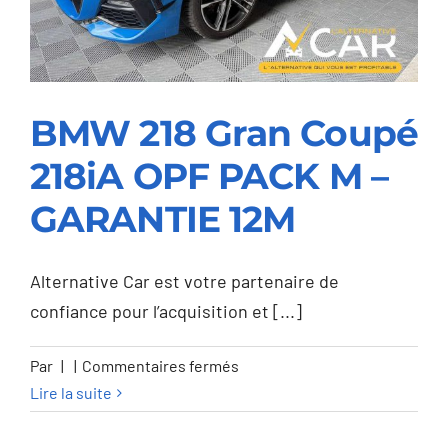
12M
BMW 218 Gran Coupé
218iA OPF PACK M –
BMW 218 Gran Coupé
GARANTIE 12M
218iA OPF PACK M –
GARANTIE 12M
Alternative Car est votre partenaire de
confiance pour l’acquisition et [...]
sur
Par
|
|
Commentaires fermés
BMW
Lire la suite
218
Gran