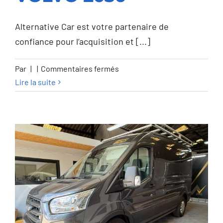
VOLVO 2030
Alternative Car est votre partenaire de
confiance pour l’acquisition et [...]
sur
Par
|
|
Commentaires fermés
Volvo
Lire la suite
C40
C40
82
kWh
Recharge
Twin
Launch
Edition
pure
lectric