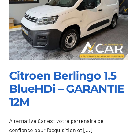
Confort
L2
–
GARANTIE
TOYOTA
2032
Citroen Berlingo 1.5
BlueHDi – GARANTIE
Citroen Berlingo 1.5
12M
BlueHDi – GARANTIE
12M
Alternative Car est votre partenaire de
confiance pour l’acquisition et [...]