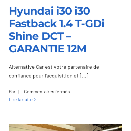
Hyundai i30 i30
Fastback 1.4 T-GDi
Hyundai i30 i30
Shine DCT –
Fastback 1.4 T-GDi
GARANTIE 12M
Shine DCT –
GARANTIE 12M
Alternative Car est votre partenaire de
confiance pour l’acquisition et [...]
sur
Par
|
|
Commentaires fermés
Hyundai
Lire la suite
i30
i30
Fastback
1.4