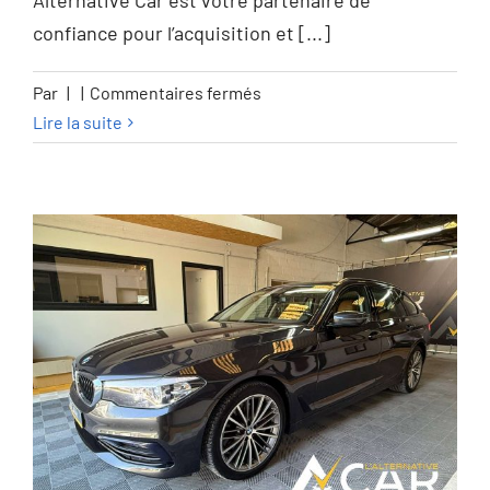
Alternative Car est votre partenaire de
confiance pour l’acquisition et [...]
sur
Par
|
|
Commentaires fermés
Hyundai
Lire la suite
i30
i30
Fastback
1.4
T-
GDi
Shine
DCT
–
GARANTIE
12M