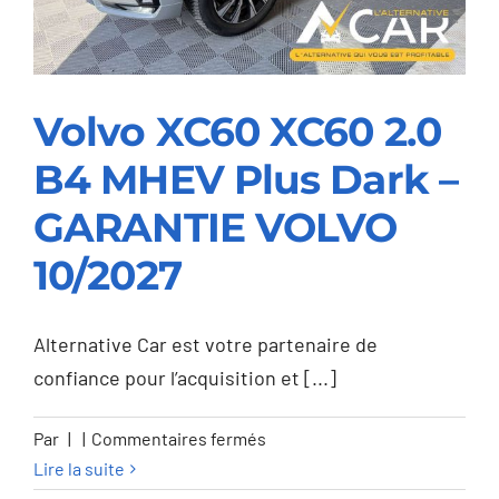
Volvo XC60 XC60 2.0
B4 MHEV Plus Dark –
Volvo XC60 XC60 2.0
GARANTIE VOLVO
B4 MHEV Plus Dark –
10/2027
GARANTIE VOLVO
10/2027
Alternative Car est votre partenaire de
confiance pour l’acquisition et [...]
sur
Par
|
|
Commentaires fermés
Volvo
Lire la suite
XC60