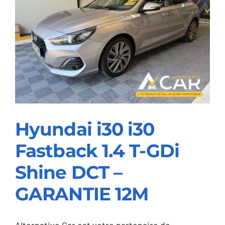
M
–
GARANTIE
12M
Hyundai i30 i30
Fastback 1.4 T-GDi
Hyundai i30 i30
Shine DCT –
Fastback 1.4 T-GDi
GARANTIE 12M
Shine DCT –
GARANTIE 12M