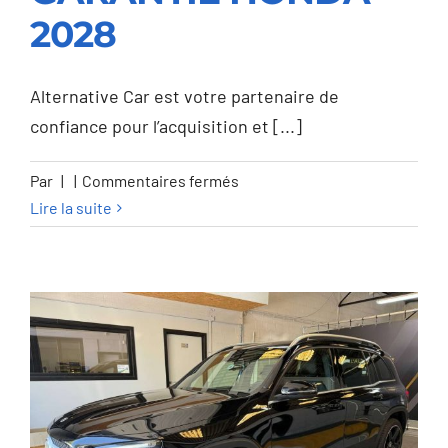
GARANTIE HONDA
2028
2028
Alternative Car est votre partenaire de
confiance pour l’acquisition et [...]
sur
Par
|
|
Commentaires fermés
Honda
Lire la suite
HR-
V
HR-
V
e:HEV
1.5i
Advance
eCVT