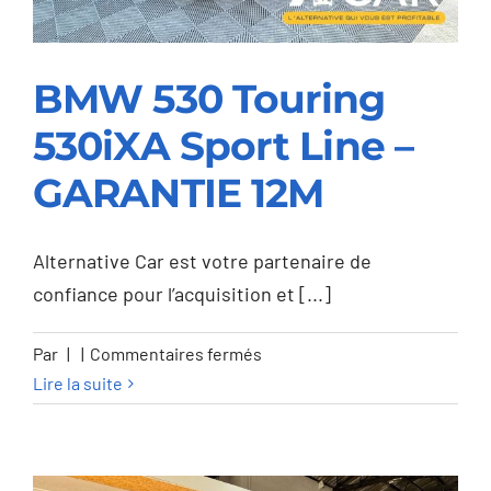
BMW 530 Touring
530iXA Sport Line –
BMW 530 Touring
GARANTIE 12M
530iXA Sport Line –
GARANTIE 12M
Alternative Car est votre partenaire de
confiance pour l’acquisition et [...]
sur
Par
|
|
Commentaires fermés
BMW
Lire la suite
530
Touring
530iXA