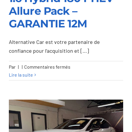
Peugeot 3008 3008
Allure Pack –
1.6 Hybrid 180 PHEV
GARANTIE 12M
Allure Pack –
GARANTIE 12M
Alternative Car est votre partenaire de
confiance pour l’acquisition et [...]
sur
Par
|
|
Commentaires fermés
Peugeot
Lire la suite
3008
3008
1.6
Hybrid
180
PHEV
Allure