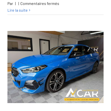
sur
Par
|
|
Commentaires fermés
Mercedes-
Lire la suite
Benz
GLB
200
GLB
200
d
Business
Line
–
GARANTIE
12M