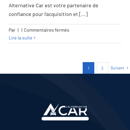
Alternative Car est votre partenaire de
confiance pour l’acquisition et [...]
sur
Par
|
|
Commentaires fermés
Lexus
Lire la suite
RX
450h
RX
Suivant
1
2
450h+
2.5i
E-
CVT
F
Sport
Design
LHD