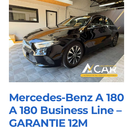
Sport
Line
–
GARANTIE
12M
Mercedes-Benz A 180
A 180 Business Line –
Mercedes-Benz A 180
GARANTIE 12M
A 180 Business Line –