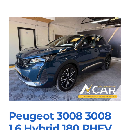
XC60
2.0
B4
MHEV
Plus
Dark
–
GARANTIE
VOLVO
10/2027
Peugeot 3008 3008
1.6 Hybrid 180 PHEV