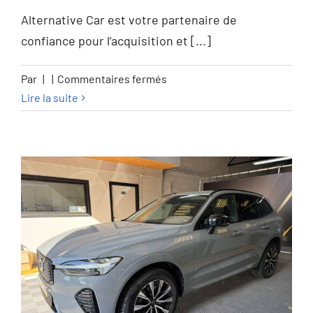
GARANTIE 12M
Alternative Car est votre partenaire de
confiance pour l’acquisition et [...]
sur
Par
|
|
Commentaires fermés
Mercedes-
Lire la suite
Benz
A
180
A
180
Business
Line
–
GARANTIE
12M