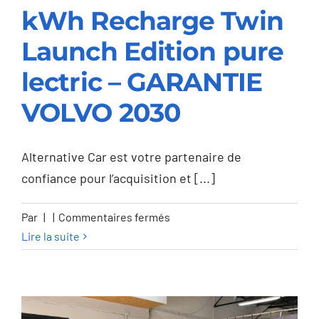
kWh Recharge Twin
Volvo C40 C40 82
kWh Recharge Twin
Launch Edition pure
Launch Edition pure
lectric – GARANTIE
lectric – GARANTIE
VOLVO 2030
VOLVO 2030
Alternative Car est votre partenaire de
confiance pour l’acquisition et [...]
sur
Par
|
|
Commentaires fermés
Volvo
Lire la suite
C40
C40
82
kWh