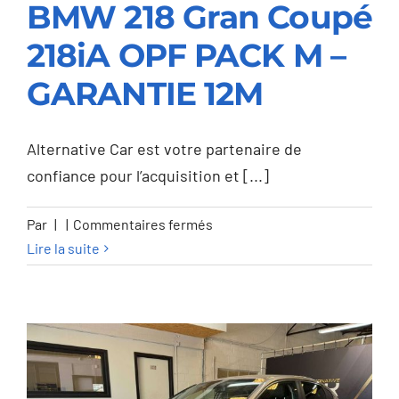
BMW 218 Gran Coupé
218iA OPF PACK M –
BMW 218 Gran Coupé
GARANTIE 12M
218iA OPF PACK M –
GARANTIE 12M
Alternative Car est votre partenaire de
confiance pour l’acquisition et [...]
sur
Par
|
|
Commentaires fermés
BMW
Lire la suite
218
Gran
Coupé
218iA
OPF
PACK