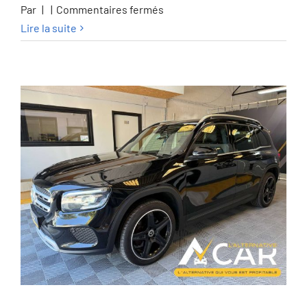
sur
Par
|
|
Commentaires fermés
Honda
Lire la suite
HR-
V
HR-
V
e:HEV
1.5i
Advance
eCVT
Advance
–
GARANTIE
HONDA
2028