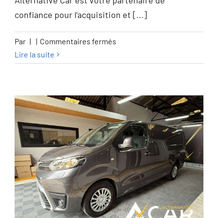
GARANTIE 12M
Alternative Car est votre partenaire de
confiance pour l’acquisition et [...]
sur
Par
|
|
Commentaires fermés
BMW
Lire la suite
218
Gran
Coupé
218iA
OPF
PACK
M
–
GARANTIE
12M