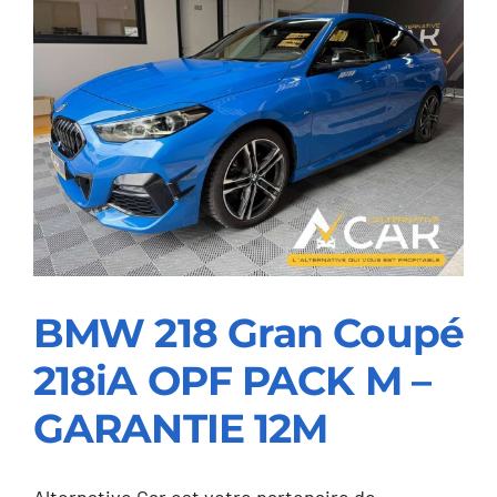
200
d
Business
Line
–
GARANTIE
12M
BMW 218 Gran Coupé
218iA OPF PACK M –
BMW 218 Gran Coupé
GARANTIE 12M
218iA OPF PACK M –