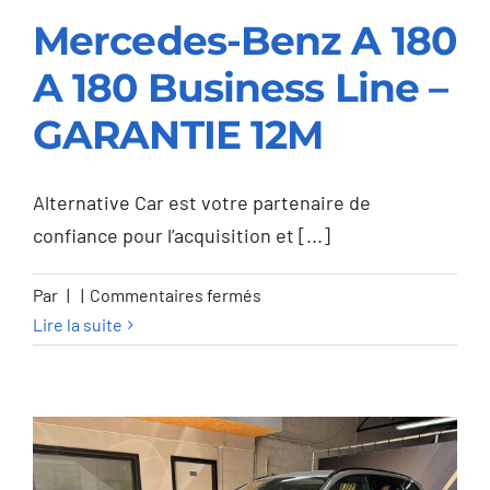
Mercedes-Benz A 180
A 180 Business Line –
Mercedes-Benz A 180
GARANTIE 12M
A 180 Business Line –
GARANTIE 12M
Alternative Car est votre partenaire de
confiance pour l’acquisition et [...]
sur
Par
|
|
Commentaires fermés
Mercedes-
Lire la suite
Benz
A
180
A
180