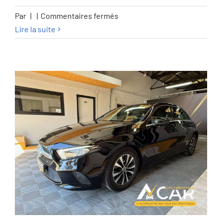
sur
Par
|
|
Commentaires fermés
BMW
Lire la suite
530
Touring
530iXA
Sport
Line
–
GARANTIE
12M