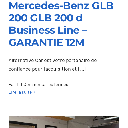
Mercedes-Benz GLB
200 GLB 200 d
Mercedes-Benz GLB
Business Line –
200 GLB 200 d
GARANTIE 12M
Business Line –
GARANTIE 12M
Alternative Car est votre partenaire de
confiance pour l’acquisition et [...]
sur
Par
|
|
Commentaires fermés
Mercedes-
Lire la suite
Benz
GLB
200
GLB