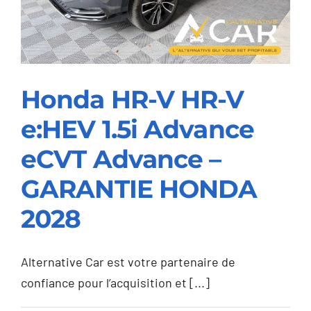
–
GARANTIE
VOLVO
2030
Honda HR-V HR-V
e:HEV 1.5i Advance
Honda HR-V HR-V
e:HEV 1.5i Advance
eCVT Advance –
eCVT Advance –
GARANTIE HONDA
GARANTIE HONDA
2028
2028
Alternative Car est votre partenaire de
confiance pour l’acquisition et [...]