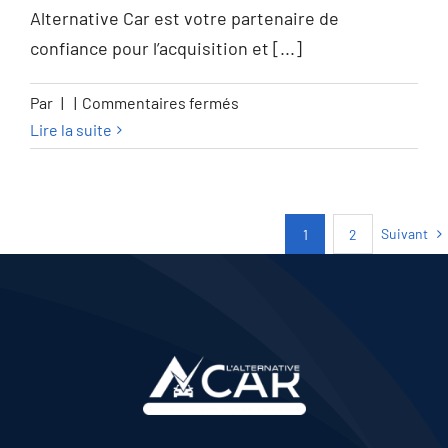
Alternative Car est votre partenaire de
confiance pour l’acquisition et [...]
sur
Par
|
|
Commentaires fermés
Volvo
Lire la suite
XC60
XC60
2.0
Suivant
1
2
B4
MHEV
Plus
Dark
–
GARANTIE
VOLVO
10/2027