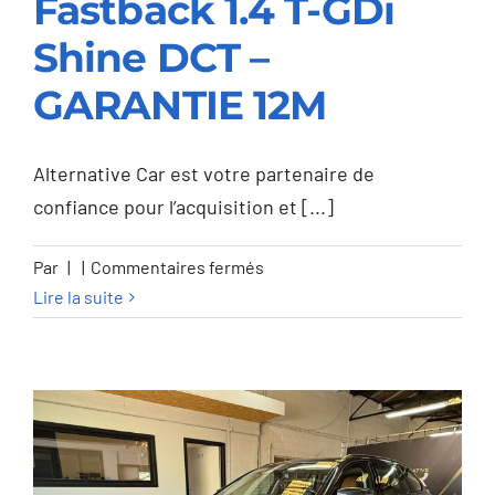
Fastback 1.4 T-GDi
Hyundai i30 i30
Shine DCT –
Fastback 1.4 T-GDi
GARANTIE 12M
Shine DCT –
GARANTIE 12M
Alternative Car est votre partenaire de
confiance pour l’acquisition et [...]
sur
Par
|
|
Commentaires fermés
Hyundai
Lire la suite
i30
i30
Fastback
1.4
T-
GDi