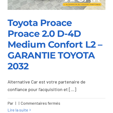
Toyota Proace
Proace 2.0 D-4D
Toyota Proace Proace
2.0 D-4D Medium
Medium Confort L2 –
Confort L2 –
GARANTIE TOYOTA
GARANTIE TOYOTA
2032
2032
Alternative Car est votre partenaire de
confiance pour l’acquisition et [...]
sur
Par
|
|
Commentaires fermés
Toyota
Lire la suite