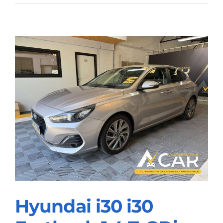
Proace
Proace
2.0
D-
4D
Medium
Confort
L2
–
GARANTIE
TOYOTA
2032
Hyundai i30 i30