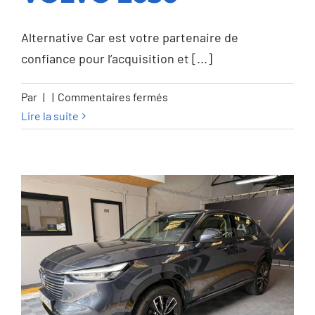
VOLVO 2030
Alternative Car est votre partenaire de
confiance pour l’acquisition et [...]
sur
Par
|
|
Commentaires fermés
Volvo
Lire la suite
C40
C40
82
kWh
Recharge
Twin
Launch
Edition
pure
lectric