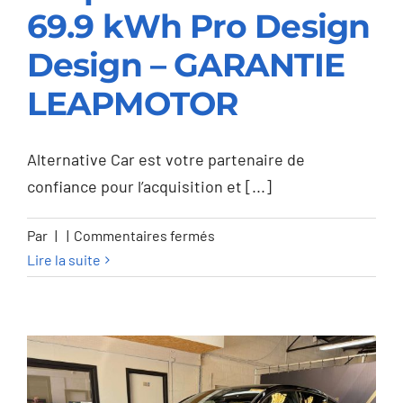
69.9 kWh Pro Design
Leapmotor C10 C10
Design – GARANTIE
69.9 kWh Pro Design
LEAPMOTOR
Design – GARANTIE
LEAPMOTOR
Alternative Car est votre partenaire de
confiance pour l’acquisition et [...]
sur
Par
|
|
Commentaires fermés
Leapmotor
Lire la suite
C10
C10
69.9
kWh
Pro