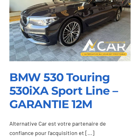
Shine
DCT
–
GARANTIE
12M
BMW 530 Touring
530iXA Sport Line –
BMW 530 Touring
GARANTIE 12M
530iXA Sport Line –
GARANTIE 12M
Alternative Car est votre partenaire de
confiance pour l’acquisition et [...]