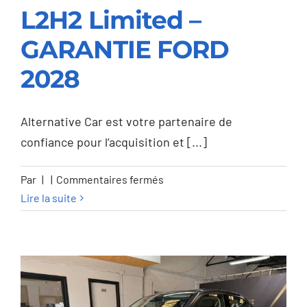
L2H2 Limited –
Ford Transit 2.0 TDCi
GARANTIE FORD
L2H2 Limited –
2028
GARANTIE FORD
2028
Alternative Car est votre partenaire de
confiance pour l’acquisition et [...]
sur
Par
|
|
Commentaires fermés
Ford
Lire la suite
Transit
2.0
TDCi
L2H2
Limited