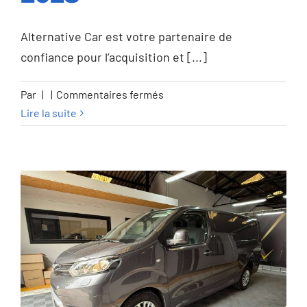
2028
Alternative Car est votre partenaire de
confiance pour l’acquisition et [...]
sur
Par
|
|
Commentaires fermés
Honda
Lire la suite
HR-
V
HR-
V
e:HEV
1.5i
Advance
eCVT
Advance
–