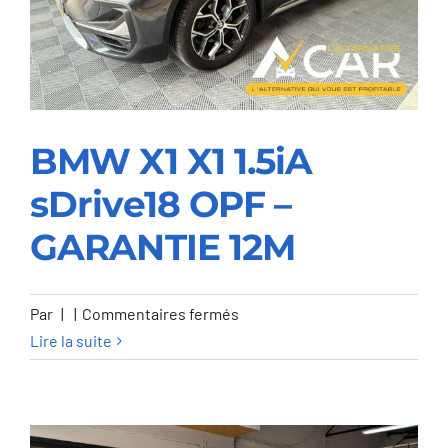
BMW X1 X1 1.5iA
sDrive18 OPF –
BMW X1 X1 1.5iA
GARANTIE 12M
sDrive18 OPF –
GARANTIE 12M
sur
Par
|
|
Commentaires fermés
BMW
Lire la suite
X1
X1
1.5iA
sDrive18