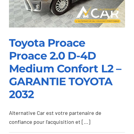
GARANTIE
HONDA
2028
Toyota Proace
Proace 2.0 D-4D
Toyota Proace Proace
2.0 D-4D Medium
Medium Confort L2 –
Confort L2 –
GARANTIE TOYOTA
GARANTIE TOYOTA
2032
2032
Alternative Car est votre partenaire de
confiance pour l’acquisition et [...]