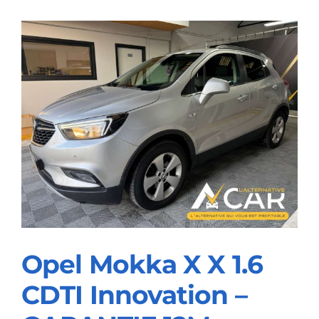
2.0
B4
MHEV
Plus
Dark
–
GARANTIE
VOLVO
10/2027
Opel Mokka X X 1.6
CDTI Innovation –