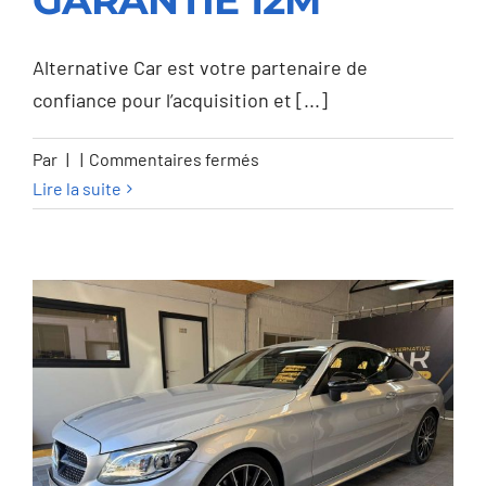
GARANTIE 12M
TSI Confortline OPF –
GARANTIE 12M
Alternative Car est votre partenaire de
confiance pour l’acquisition et [...]
sur
Par
|
|
Commentaires fermés
Volkswagen
Lire la suite
Golf
Variant
Golf
SW
1.0
TSI
Confortline
OPF
–
GARANTIE