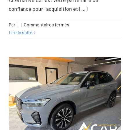
Alternative Car est votre partenaire de
confiance pour l’acquisition et [...]
sur
Par
|
|
Commentaires fermés
Citroen
Lire la suite
C5
X
C5
X
1.6
Turbo
PHEV
Shine
Pack
(165
kW)
–