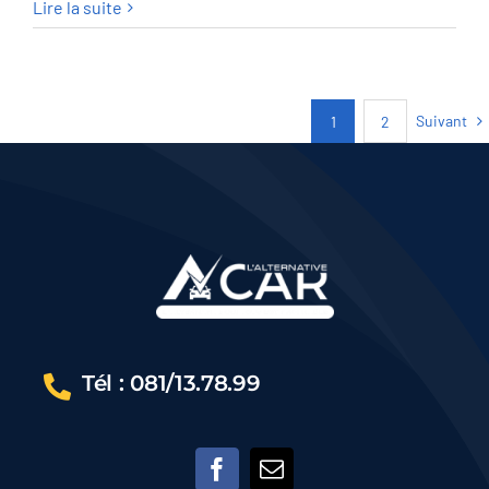
Mercedes-
Lire la suite
Benz
C
300
Suivant
1
2
Coupe
C
300
PACK
AMG
–
GARANTIE
12M
Tél : 081/13.78.99