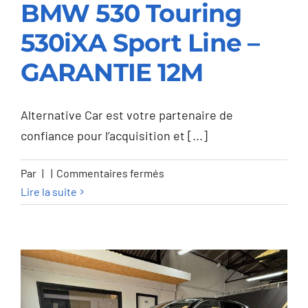
BMW 530 Touring
530iXA Sport Line –
BMW 530 Touring
GARANTIE 12M
530iXA Sport Line –
GARANTIE 12M
Alternative Car est votre partenaire de
confiance pour l’acquisition et [...]
sur
Par
|
|
Commentaires fermés
BMW
Lire la suite
530
Touring
530iXA
Sport
Line
–