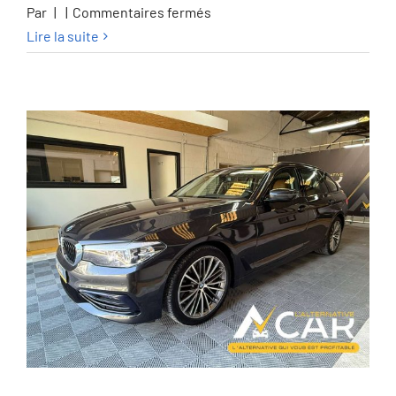
sur
Par
|
|
Commentaires fermés
Toyota
Lire la suite
Proace
Proace
2.0
D-
4D
Medium
Confort
L2
–
GARANTIE
TOYOTA
2032