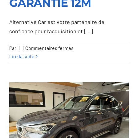
Opel Mokka X X 1.6
GARANTIE 12M
CDTI Innovation –
GARANTIE 12M
Alternative Car est votre partenaire de
confiance pour l’acquisition et [...]
sur
Par
|
|
Commentaires fermés
Opel
Lire la suite
Mokka
X
X
1.6
CDTI
Innovation
–
GARANTIE
12M