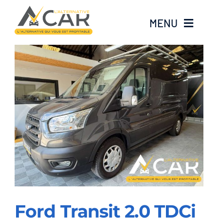
Passer
au
MENU
contenu
Accueil
Nos véhicules
Vendre mon véhicule
Contact
Ford Transit 2.0 TDCi