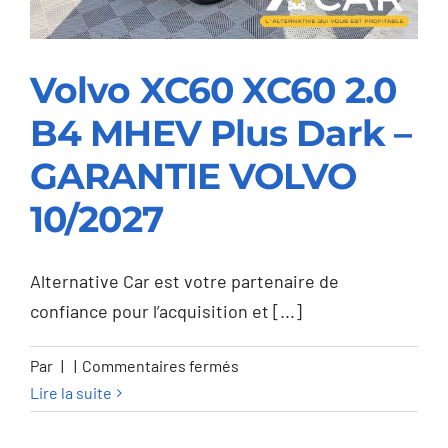
GARANTIE
12M
Volvo XC60 XC60 2.0
B4 MHEV Plus Dark –
Volvo XC60 XC60 2.0
GARANTIE VOLVO
B4 MHEV Plus Dark –
10/2027
GARANTIE VOLVO
10/2027
Alternative Car est votre partenaire de
confiance pour l’acquisition et [...]
sur
Par
|
|
Commentaires fermés
Volvo
Lire la suite
XC60
XC60