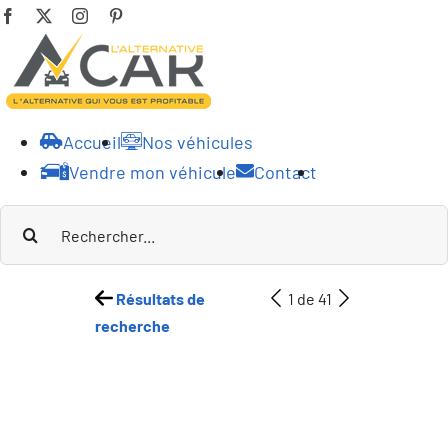
Passer
Facebook
X
Instagram
Pinterest
au
contenu
Accueil
Nos véhicules
Vendre mon véhicule
Contact
Rechercher:
Résultats de
1 de 41
recherche