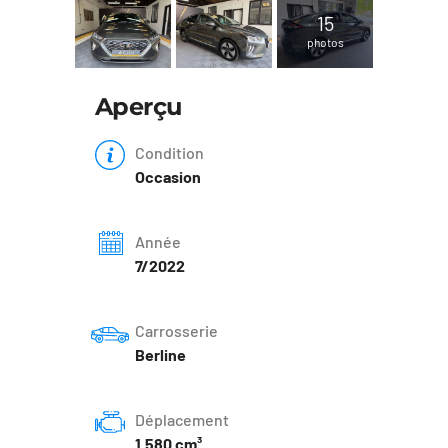
15
photos
Aperçu
Condition
Occasion
Année
7/2022
Carrosserie
Berline
Déplacement
1.580 cm³