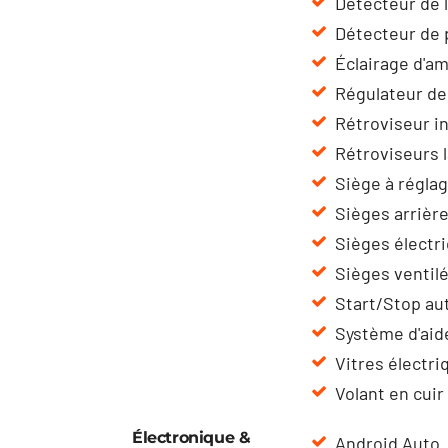
Détecteur de 
Détecteur de 
Éclairage d'a
Régulateur de
Rétroviseur i
Rétroviseurs 
Siège à régla
Sièges arrière
Sièges électr
Sièges ventil
Start/Stop a
Système d'aid
Vitres électri
Volant en cuir
Électronique &
Android Auto