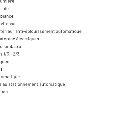
lumière
pluie
mbiance
 vitesse
ntérieur anti-éblouissement automatique
latéraux électriques
ge lombaire
s 1/3 - 2/3
iques
és
utomatique
e au stationnement automatique
ques