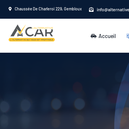
Passer
Chaussée De Charleroi 229, Gembloux
info@alternativ
au
contenu
Accueil