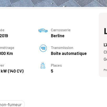
née
Carrosserie
2019
Berline
L
ométrage
Transmission
C
000 Km
Boîte automatique
G
er
Places
Pr
 kW (140 CV)
5
 non-fumeur