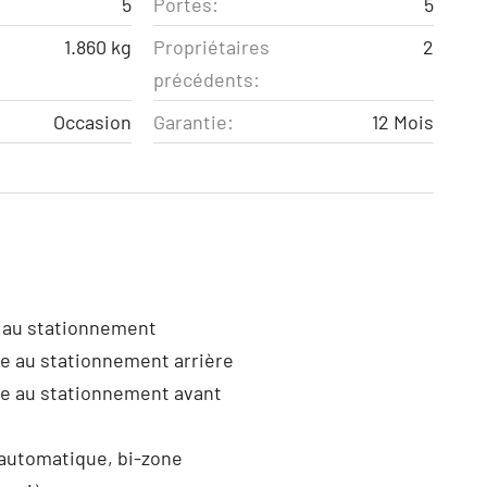
5
Portes:
5
1.860 kg
Propriétaires
2
précédents:
Occasion
Garantie:
12 Mois
 au stationnement
de au stationnement arrière
de au stationnement avant
 automatique, bi-zone