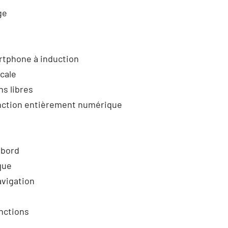
ge
tphone à induction
cale
ns libres
nction entièrement numérique
 bord
que
vigation
onctions