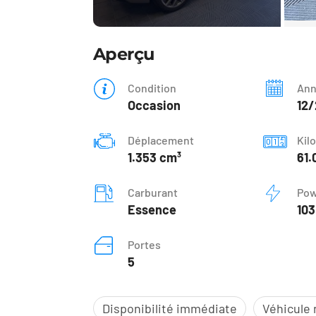
Aperçu
Condition
An
Occasion
12/
Déplacement
Kil
1.353 cm³
61.
Carburant
Pow
Essence
103
Portes
5
Disponibilité immédiate
Véhicule