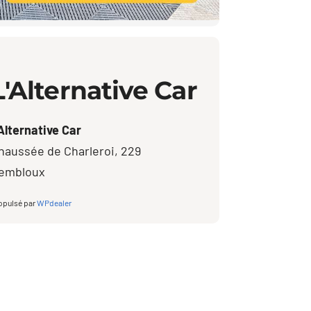
L'Alternative Car
'Alternative Car
haussée de Charleroi, 229
embloux
opulsé par
WPdealer