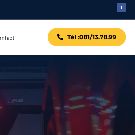
Tél :081/13.78.99
ontact