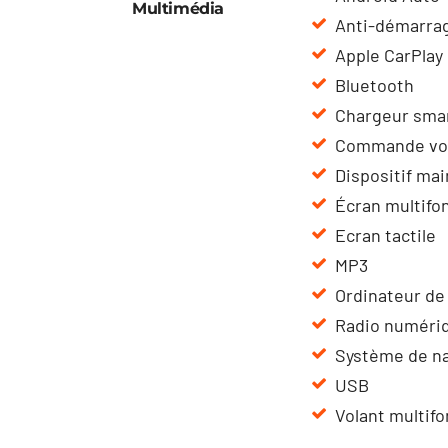
Multimédia
Anti-démarra
Apple CarPlay
Bluetooth
Chargeur smar
Commande vo
Dispositif mai
Écran multifo
Ecran tactile
MP3
Ordinateur de
Radio numéri
Système de na
USB
Volant multif