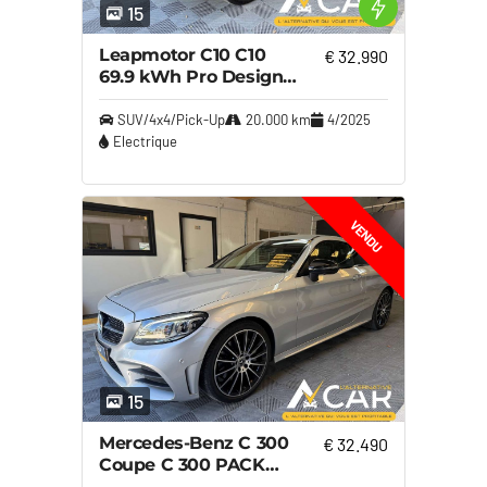
15
Leapmotor C10 C10
€ 32.990
69.9 kWh Pro Design
Design – GARANTIE
LEAPMOTOR
SUV/4x4/Pick-Up
20.000 km
4/2025
Electrique
VENDU
15
Mercedes-Benz C 300
€ 32.490
Coupe C 300 PACK
AMG – GARANTIE 12M