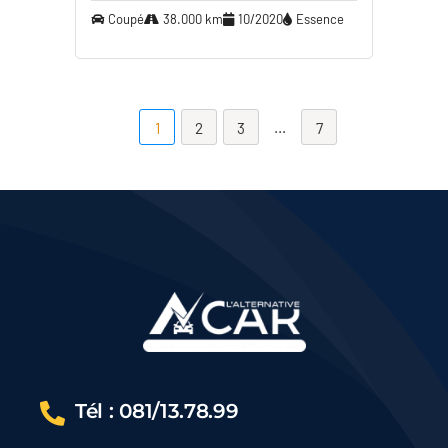
Coupé
38.000 km
10/2020
Essence
…
1
2
3
7
Tél : 081/13.78.99