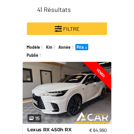
41
Résultats
FILTRE
Modèle
Km
Année
Prix
Publié
VENDU
15
Lexus RX 450h RX
€ 64.990