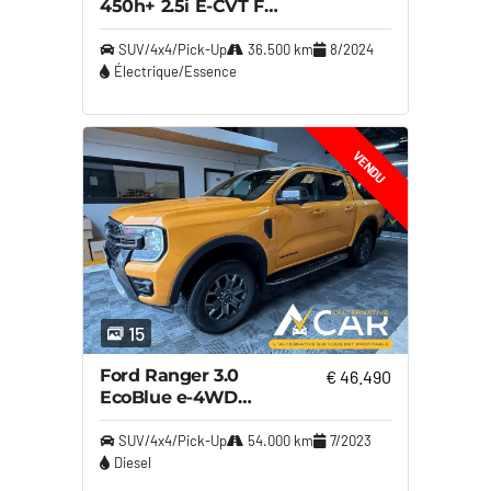
450h+ 2.5i E-CVT F
Sport Design LHD –
GARANTIE LEXUS 2034
SUV/4x4/Pick-Up
36.500 km
8/2024
Électrique/Essence
VENDU
15
Ford Ranger 3.0
€ 46.490
EcoBlue e-4WD
Wildtrak – GARANTIE
12M
SUV/4x4/Pick-Up
54.000 km
7/2023
Diesel