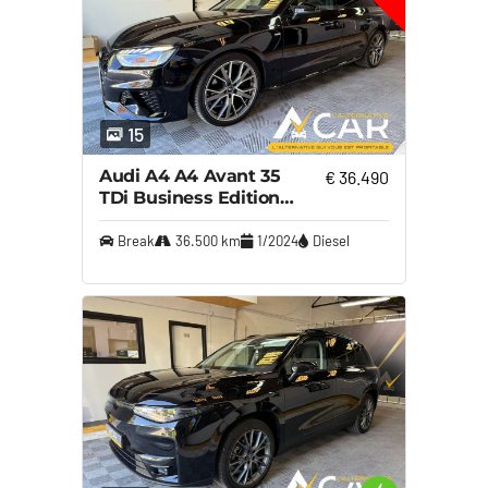
15
Audi A4 A4 Avant 35
€ 36.490
TDi Business Edition
Competition S tronic S-
Line – GARANTIE 12M
Break
36.500 km
1/2024
Diesel